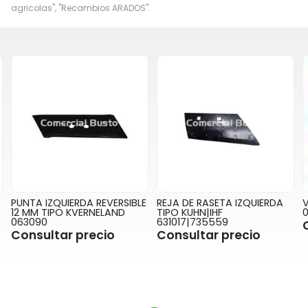
agricolas", "Recambios ARADOS".
A REVERSIBLE
REJA DE RASETA IZQUIERDA
VERTEDERA IZQUIE
ERNELAND
TIPO KUHN|IHF
073291 AAA KVE
631017|735559
Consultar pre
recio
Consultar precio