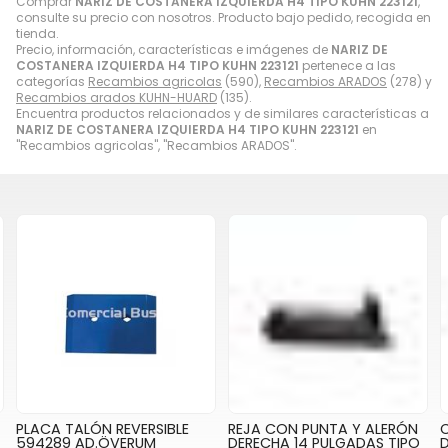
Comprar
NARIZ DE COSTANERA IZQUIERDA H4 TIPO KUHN 223121
,
consulte su precio con nosotros. Producto bajo pedido, recogida en
tienda.
Precio, información, características e imágenes de
NARIZ DE
COSTANERA IZQUIERDA H4 TIPO KUHN 223121
pertenece a las
categorías
Recambios agricolas
(590),
Recambios ARADOS
(278) y
Recambios arados KUHN-HUARD
(135).
Encuentra productos relacionados y de similares características a
NARIZ DE COSTANERA IZQUIERDA H4 TIPO KUHN 223121
en
"Recambios agricolas", "Recambios ARADOS".
PLACA TALÓN REVERSIBLE
REJA CON PUNTA Y ALERÓN
594289 AD.ÖVERUM
DERECHA 14 PULGADAS TIPO