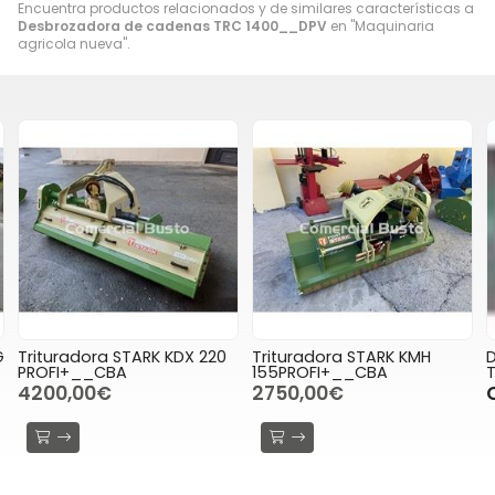
Encuentra productos relacionados y de similares características a
Desbrozadora de cadenas TRC 1400__DPV
en "Maquinaria
agricola nueva".
G
Trituradora STARK KDX 220
Trituradora STARK KMH
PROFI+__CBA
155PROFI+__CBA
4200,00€
2750,00€