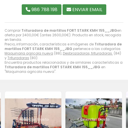
986 788 198
ENVIAR EMAIL
Comprar
Trituradora de martillos FORT STARK KMH 155__JBG
en
oferta por
2400,00
€
(antes
2600,00
€
). Producto en stock, recogida
en tienda.
Precio, información, características e imágenes de
Trituradora de
martillos FORT STARK KMH 155__JBG
pertenece a las categorías
Maquinaria agricola nueva
(88),
Desbrozadoras, trituradoras.
(84)
y
Trituradoras
(80).
Encuentra productos relacionados y de similares características a
Trituradora de martillos FORT STARK KMH 155__JBG
en
"Maquinaria agricola nueva".