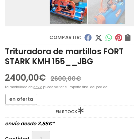
COMPARTIR:
Trituradora de martillos FORT
STARK KMH 155__JBG
2400,00
€
2600,00
€
La modalidad de
envío
puede variar el importe final del pedido.
en oferta
EN STOCK
envío desde
3,88
€
*
Cantidad