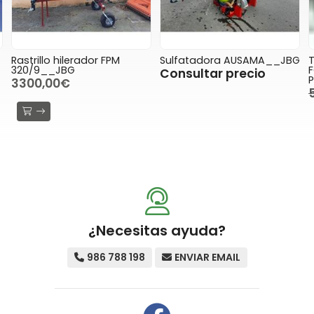
r FPM
Sulfatadora AUSAMA__JBG
Trituradora de marti
FORT STARK KDX 240
Consultar precio
PROFI+___CBA
5300,00€
4500,
¿Necesitas ayuda?
986 788 198
ENVIAR EMAIL