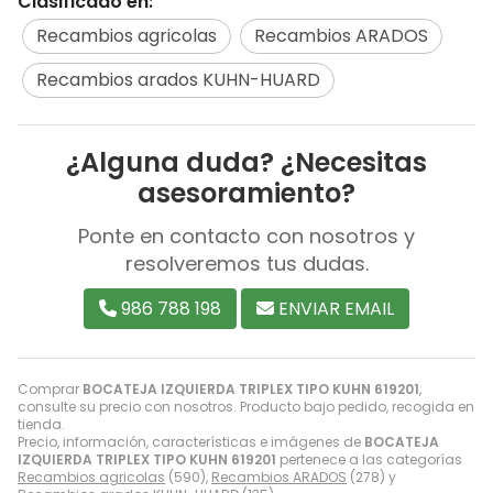
Clasificado en:
Recambios agricolas
Recambios ARADOS
Recambios arados KUHN-HUARD
¿Alguna duda? ¿Necesitas
asesoramiento?
Ponte en contacto con nosotros y
resolveremos tus dudas.
986 788 198
ENVIAR EMAIL
Comprar
BOCATEJA IZQUIERDA TRIPLEX TIPO KUHN 619201
,
consulte su precio con nosotros. Producto bajo pedido, recogida en
tienda.
Precio, información, características e imágenes de
BOCATEJA
IZQUIERDA TRIPLEX TIPO KUHN 619201
pertenece a las categorías
Recambios agricolas
(590),
Recambios ARADOS
(278) y