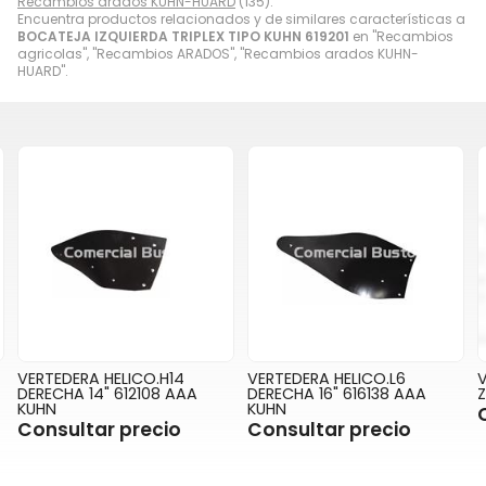
Recambios arados KUHN-HUARD
(135).
Encuentra productos relacionados y de similares características a
BOCATEJA IZQUIERDA TRIPLEX TIPO KUHN 619201
en "Recambios
agricolas", "Recambios ARADOS", "Recambios arados KUHN-
HUARD".
VERTEDERA HELICO.H14
VERTEDERA HELICO.L6
V
DERECHA 14" 612108 AAA
DERECHA 16" 616138 AAA
Z
KUHN
KUHN
Consultar precio
Consultar precio