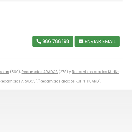
986 788 198
ENVIAR EMAIL
colas
(590),
Recambios ARADOS
(278) y
Recambios arados KUHN-
 "Recambios ARADOS", "Recambios arados KUHN-HUARD".