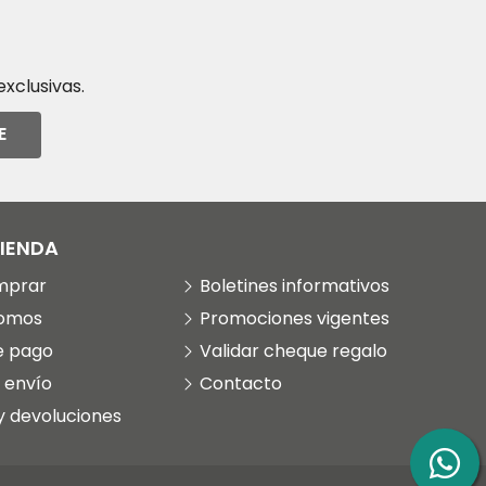
xclusivas.
E
TIENDA
mprar
Boletines informativos
somos
Promociones vigentes
e pago
Validar cheque regalo
 envío
Contacto
y devoluciones