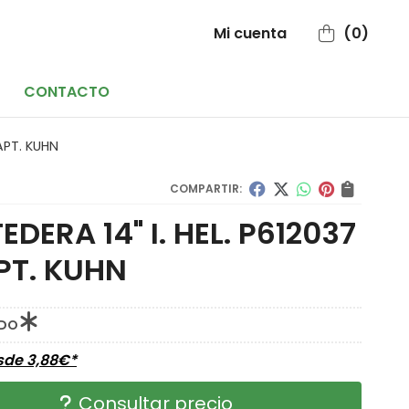
Mi cuenta
0
CONTACTO
DAPT. KUHN
COMPARTIR:
EDERA 14" I. HEL. P612037
PT. KUHN
IDO
esde
3,88
€
*
Consultar precio