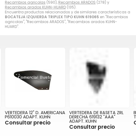
Recambios agricolas
(590),
Recambios ARADOS
(278) y
Recambios arados KUHN-HUARD
(135).
Encuentra productos relacionados y de similares características a
BOCATEJA IZQUIERDA TRIPLEX TIPO KUHN 619065
en "Recambios
agricolas", "Recambios ARADOS", "Recambios arados KUHN-
HUARD".
VERTEDERA 12" D. AMERICANA
VERTEDERA DE RASETA ZRL
P610030 ADAPT. KUHN
DERECHA 619132 "AAA"
T
ADAPT. KUHN
Consultar precio
Consultar precio