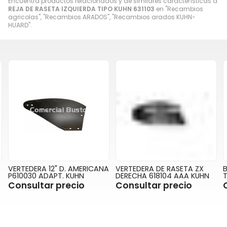
Encuentra productos relacionados y de similares características a
REJA DE RASETA IZQUIERDA TIPO KUHN 631103
en "Recambios
agricolas", "Recambios ARADOS", "Recambios arados KUHN-
HUARD".
VERTEDERA 12" D. AMERICANA
VERTEDERA DE RASETA ZX
P610030 ADAPT. KUHN
DERECHA 618104 AAA KUHN
T
Consultar precio
Consultar precio