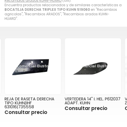
Recambios arados KUHN-HUARD
(135).
Encuentra productos relacionados y de similares características a
BOCATEJA DERECHA TRIPLEX TIPO KUHN 519060
en "Recambios
agricolas", "Recambios ARADOS", "Recambios arados KUHN-
HUARD".
REJA DE RASETA DERECHA
VERTEDERA 14" I. HEL. P612037
V
TIPO KUHN|IHF
ADAPT. KUHN
Z
631016|735558
Consultar precio
Consultar precio