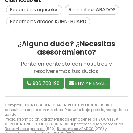
Clasificado en:
Recambios agricolas
Recambios ARADOS
Recambios arados KUHN-HUARD
¿Alguna duda? ¿Necesitas
asesoramiento?
Ponte en contacto con nosotros y
resolveremos tus dudas.
986 788 198
ENVIAR EMAIL
Comprar
BOCATEJA DERECHA TRIPLEX TIPO KUHN 519060
,
consulte su precio con nosotros. Producto bajo pedido, recogida en
tienda.
Precio, información, características e imágenes de
BOCATEJA
DERECHA TRIPLEX TIPO KUHN 519060
pertenece a las categorías
Recambios agricolas
(590),
Recambios ARADOS
(278) y