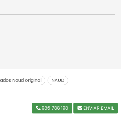
dos Naud original
NAUD
986 788 198
ENVIAR EMAIL