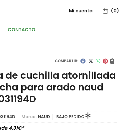
Mi cuenta
0
CONTACTO
COMPARTIR:
a de cuchilla atornillada
cha para arado naud
031194D
31194D
Marca:
NAUD
BAJO PEDIDO
esde
4,31
€
*