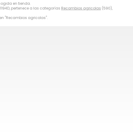
cogida en tienda.
1194D, pertenece a las categorías
Recambios agricolas
(590),
en "Recambios agricolas".