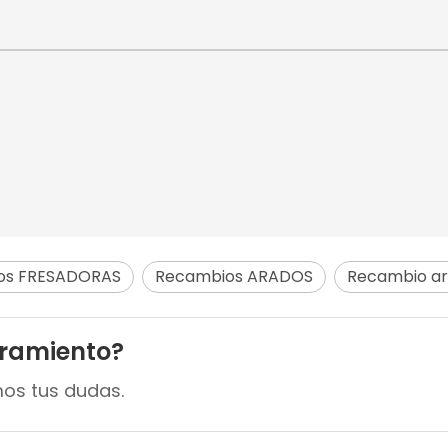
os FRESADORAS
Recambios ARADOS
Recambio ara
oramiento?
mos tus dudas.