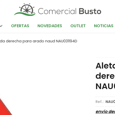
OFERTAS
NOVEDADES
OUTLET
NOTICIAS
llada derecha para arado naud NAU031194D
Alet
dere
NAU
Ref.:
NAU0
envío d