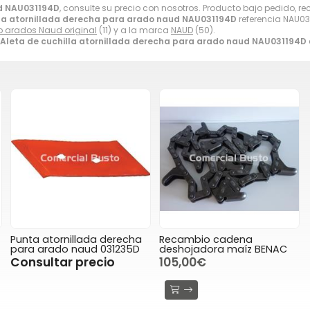
ud NAU031194D
, consulte su precio con nosotros. Producto bajo pedido, re
lla atornillada derecha para arado naud NAU031194D
referencia NAU03
 arados Naud original
(11) y a la marca
NAUD
(50).
Aleta de cuchilla atornillada derecha para arado naud NAU031194D
Punta atornillada derecha
Recambio cadena
para arado naud 031235D
deshojadora maíz BENAC
Consultar precio
105,00€