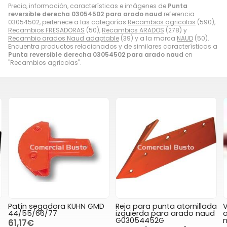
Precio, información, características e imágenes de
Punta
reversible derecha 03054502 para arado naud
referencia
03054502, pertenece a las categorías
Recambios agricolas
(590),
Recambios FRESADORAS
(50),
Recambios ARADOS
(278) y
Recambio arados Naud adaptable
(39) y a la marca
NAUD
(50).
Encuentra productos relacionados y de similares características a
Punta reversible derecha 03054502 para arado naud
en
"Recambios agricolas".
.
Patín segadora KUHN GMD
Reja para punta atornillada
44/55/66/77
izquierda para arado naud
a
G03054452G
61,17€