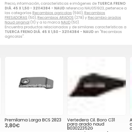
Precio, información, características e imágenes de
TUERCA FRENO
DIÁ. 45 X 1,50 - 32114384 - NAUD
referencia NAU051923, pertenece a
las categorías
Recambios agricolas
(590),
Recambios
FRESADORAS
(50),
Recambios ARADOS
(278) y
Recambio arados
Naud original
(11) y a la marca
NAUD
(50).
Encuentra productos relacionados y de similares características a
TUERCA FRENO DIÁ. 45 X 1,50 - 32114384 - NAUD
en "Recambios
agricolas".
Premilama Larga BCS 2823
Vertedera Cil. Boro C31
A
para arado naud
a
3,80€
B03022352G