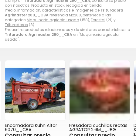
Comprar
Trituradora Agrimaster 260__CBA
, consulte su precio
con nosotros. Producto en stock, recogida en tienda.
Precio, información, características e imágenes de
Trituradora
Agrimaster 260__CBA
referencia M2280, pertenece a las
categorías
Maquinaria agricola usada
(158),
Forestal
(21) y
Trituradoras
(8).
Encuentra productos relacionados y de similares características a
Trituradora Agrimaster 260__CBA
en "Maquinaria agricola
usada".
Encamadora Kuhn Altor
Fresadora cuchillas rectas
6070__CBA
AGRATOR 2.6M__JBG
S
Consultar precio
Consultar precio