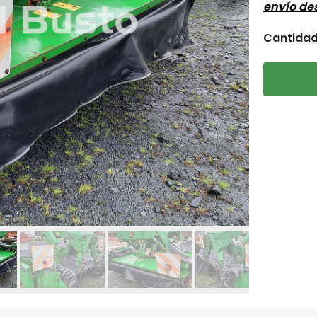
envío d
Cantida