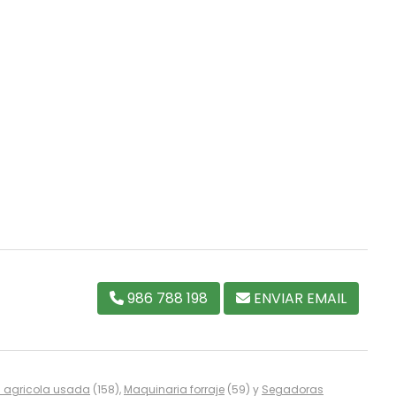
986 788 198
ENVIAR EMAIL
 agricola usada
(158),
Maquinaria forraje
(59) y
Segadoras