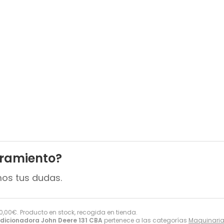
oramiento?
mos tus dudas.
0,00
€
. Producto en stock, recogida en tienda.
icionadora John Deere 131 CBA
pertenece a las categorías
Maquinaria