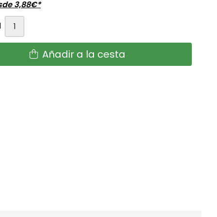
esde
3,88
€
*
d
Añadir a la cesta