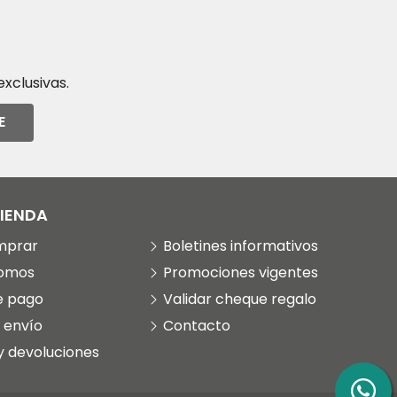
xclusivas.
E
TIENDA
mprar
Boletines informativos
somos
Promociones vigentes
e pago
Validar cheque regalo
 envío
Contacto
y devoluciones