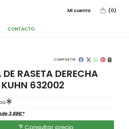
Mi cuenta
0
CONTACTO
COMPARTIR:
 DE RASETA DERECHA
 KUHN 632002
IDO
esde
3,88
€
*
Consultar precio