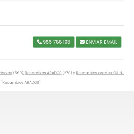
986 788 198
ENVIAR EMAIL
icolas
(590),
Recambios ARADOS
(278) y
Recambios arados KUHN-
, "Recambios ARADOS".