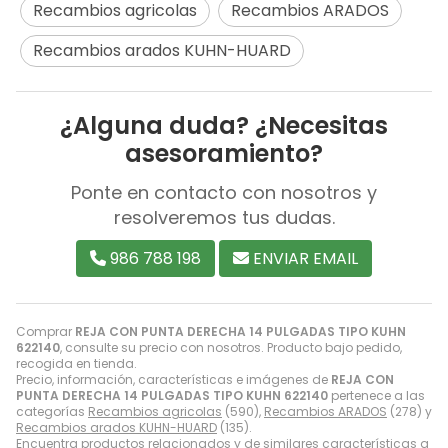
Recambios agricolas
Recambios ARADOS
Recambios arados KUHN-HUARD
¿Alguna duda? ¿Necesitas
asesoramiento?
Ponte en contacto con nosotros y
resolveremos tus dudas.
986 788 198
ENVIAR EMAIL
Comprar
REJA CON PUNTA DERECHA 14 PULGADAS TIPO KUHN
622140
, consulte su precio con nosotros. Producto bajo pedido,
recogida en tienda.
Precio, información, características e imágenes de
REJA CON
PUNTA DERECHA 14 PULGADAS TIPO KUHN 622140
pertenece a las
categorías
Recambios agricolas
(590),
Recambios ARADOS
(278) y
Recambios arados KUHN-HUARD
(135).
Encuentra productos relacionados y de similares características a