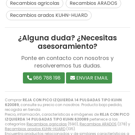
Recambios agricolas
Recambios ARADOS
Recambios arados KUHN-HUARD
¿Alguna duda? ¿Necesitas
asesoramiento?
Ponte en contacto con nosotros y
resolveremos tus dudas.
986 788 198
ENVIAR EMAIL
Comprar
REJA CON PICO IZQUIERDA 14 PULGADAS TIPO KUHN
620089
, consulte su precio con nosotros. Producto bajo pedido,
recogida en tienda.
Precio, información, características e imágenes de
REJA CON PICO
IZQUIERDA 14 PULGADAS TIPO KUHN 620089
pertenece a las
categorías
Recambios agricolas
(590),
Recambios ARADOS
(278) y
Recambios arados KUHN-HUARD
(135).
Encuentra productos relacionados y de similares características a