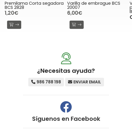
ama Corta segadora
Varilla de embrague BCS
Vertedera C
28
20007
para arad
B03022352
6,00€
Consulta
¿Necesitas ayuda?
986 788 198
ENVIAR EMAIL
Síguenos en
Facebook