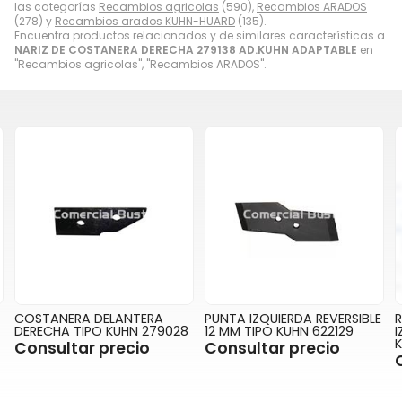
las categorías
Recambios agricolas
(590),
Recambios ARADOS
(278) y
Recambios arados KUHN-HUARD
(135).
Encuentra productos relacionados y de similares características a
NARIZ DE COSTANERA DERECHA 279138 AD.KUHN ADAPTABLE
en
"Recambios agricolas", "Recambios ARADOS".
COSTANERA DELANTERA
PUNTA IZQUIERDA REVERSIBLE
DERECHA TIPO KUHN 279028
12 MM TIPO KUHN 622129
I
Consultar precio
Consultar precio