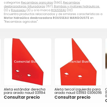
categorías
Recambios agricolas
(590),
Recambios
desbrozadoras, trituradoras
(157),
Bombas y motores hidraulicos.
(3) y
Rousseau
(3) y a la marca
ROUSSEAU
(32).
Encuentra productos relacionados y de similares características a
Motor hidraúlico desbrozadora ROUSSEAU MANGOUSTE
en
"Recambios agricolas".
Aleta tercol izquierda para
Complemento de reja
arado naud 031193 03060116
150x10 arado naud
03040301
Consultar precio
Consultar precio