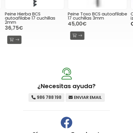
Peine Hierba BCS
Peine Toxo BCS autoafilabe
C
autoafilabe 17 cuchillas
17 cuchillas 3mm
i
2mm
45,00€
36,75€
¿Necesitas ayuda?
986 788 198
ENVIAR EMAIL