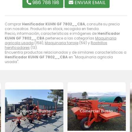
986 788 198
ENVIAR EMAIL
Comprar
Henificador KUHN GF 7802__CBA
, consulte su precio
con nosotros. Producto en stock, recogida en tienda.
Precio, información, características e imágenes de
Henificador
KUHN GF 7802__CBA
pertenece a las categorías
Maquinaria
agricola usada
(158),
Maquinaria forraje
(59) y
Rastrillos
henificadores
(13).
Encuentra productos relacionados y de similares características a
Henificador KUHN GF 7802__CBA
en "Maquinaria agricola
usada".