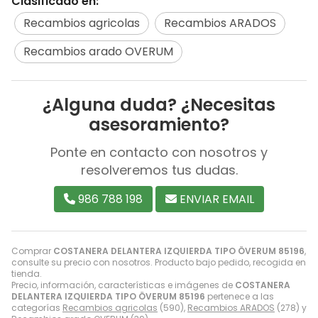
Clasificado en:
Recambios agricolas
Recambios ARADOS
Recambios arado OVERUM
¿Alguna duda? ¿Necesitas
asesoramiento?
Ponte en contacto con nosotros y
resolveremos tus dudas.
986 788 198
ENVIAR EMAIL
Comprar
COSTANERA DELANTERA IZQUIERDA TIPO ÖVERUM 85196
,
consulte su precio con nosotros. Producto bajo pedido, recogida en
tienda.
Precio, información, características e imágenes de
COSTANERA
DELANTERA IZQUIERDA TIPO ÖVERUM 85196
pertenece a las
categorías
Recambios agricolas
(590),
Recambios ARADOS
(278) y