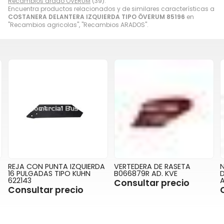
Recambios arado OVERUM
(39).
Encuentra productos relacionados y de similares características a
COSTANERA DELANTERA IZQUIERDA TIPO ÖVERUM 85196
en
"Recambios agricolas", "Recambios ARADOS".
REJA CON PUNTA IZQUIERDA
VERTEDERA DE RASETA
16 PULGADAS TIPO KUHN
B066879R AD. KVE
D
622143
Consultar precio
Consultar precio